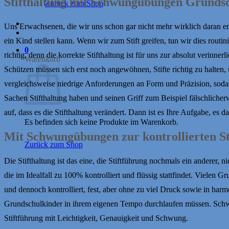
Stifthaltung mit Schwungübungen Grunds
Zurück zum Shop
Uns Erwachsenen, die wir uns schon gar nicht mehr wirklich daran eri
ein Kind stellen kann. Wenn wir zum Stift greifen, tun wir dies rout
0
richtig, denn die korrekte Stifthaltung ist für uns zur absolut veri
Warenkorb
Schützen müssen sich erst noch angewöhnen, Stifte richtig zu halten,
vergleichsweise niedrige Anforderungen an Form und Präzision, sodas
Sachen Stifthaltung haben und seinen Griff zum Beispiel fälschlicher
auf, dass es die Stifthaltung verändert. Dann ist es Ihre Aufgabe, es 
Es befinden sich keine Produkte im Warenkorb.
Mit Schwungübungen zur kontrollierten St
Zurück zum Shop
Die Stifthaltung ist das eine, die Stiftführung nochmals ein anderer,
die im Idealfall zu 100% kontrolliert und flüssig stattfindet. Vielen 
und dennoch kontrolliert, fest, aber ohne zu viel Druck sowie in ha
Grundschulkinder in ihrem eigenen Tempo durchlaufen müssen. Schwun
Stiftführung mit Leichtigkeit, Genauigkeit und Schwung.