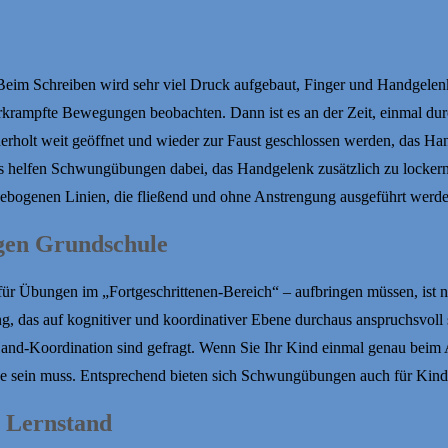
: Beim Schreiben wird sehr viel Druck aufgebaut, Finger und Handgelen
rampfte Bewegungen beobachten. Dann ist es an der Zeit, einmal durch
derholt weit geöffnet und wieder zur Faust geschlossen werden, das H
s helfen Schwungübungen dabei, das Handgelenk zusätzlich zu lockern 
ebogenen Linien, die fließend und ohne Anstrengung ausgeführt werd
gen Grundschule
r Übungen im „Fortgeschrittenen-Bereich“ – aufbringen müssen, ist ni
g, das auf kognitiver und koordinativer Ebene durchaus anspruchsvoll s
nd-Koordination sind gefragt. Wenn Sie Ihr Kind einmal genau bei
 Sache sein muss. Entsprechend bieten sich Schwungübungen auch für Kin
n Lernstand