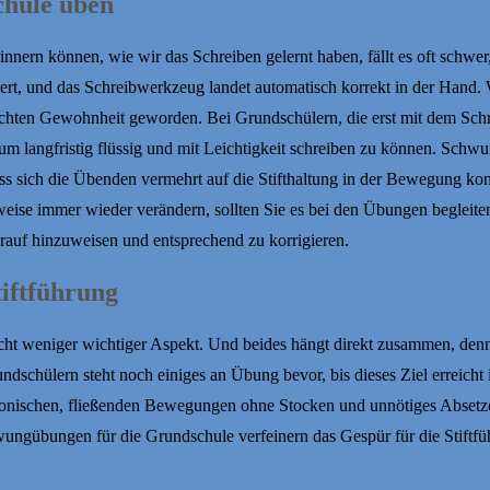
chule üben
nnern können, wie wir das Schreiben gelernt haben, fällt es oft schwer
iniert, und das Schreibwerkzeug landet automatisch korrekt in der Hand
nnerlichten Gewohnheit geworden. Bei Grundschülern, die erst mit dem S
 um langfristig flüssig und mit Leichtigkeit schreiben zu können. Schw
s sich die Übenden vermehrt auf die Stifthaltung in der Bewegung kon
weise immer wieder verändern, sollten Sie es bei den Übungen begleiten
darauf hinzuweisen und entsprechend zu korrigieren.
iftführung
 nicht weniger wichtiger Aspekt. Und beides hängt direkt zusammen, den
Grundschülern steht noch einiges an Übung bevor, bis dieses Ziel erreich
rmonischen, fließenden Bewegungen ohne Stocken und unnötiges Absetze
gübungen für die Grundschule verfeinern das Gespür für die Stiftfüh