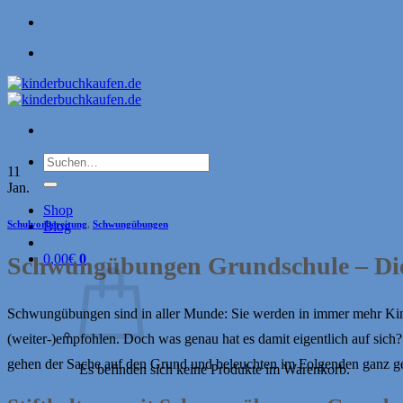
Zum
Inhalt
springen
Suchen
11
nach:
Jan.
Shop
Schulvorbereitung
,
Schwungübungen
Blog
0,00
€
0
Schwungübungen Grundschule – Die 
Schwungübungen sind in aller Munde: Sie werden in immer mehr Kinde
(weiter-)empfohlen. Doch was genau hat es damit eigentlich auf sic
gehen der Sache auf den Grund und beleuchten im Folgenden ganz g
Es befinden sich keine Produkte im Warenkorb.