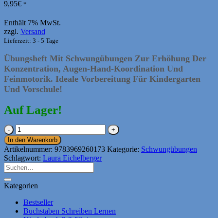
9,95
€
*
Enthält 7% MwSt.
zzgl.
Versand
Lieferzeit: 3 - 5 Tage
Übungsheft Mit Schwungübungen Zur Erhöhung Der
Konzentration, Augen-Hand-Koordination Und
Feinmotorik. Ideale Vorbereitung Für Kindergarten
Und Vorschule!
Auf Lager!
Schwungübungen
Ab
In den Warenkorb
6
Artikelnummer:
9783969260173
Kategorie:
Schwungübungen
Jahren
Schlagwort:
Laura Eichelberger
Menge
Suchen
nach:
Kategorien
Bestseller
Buchstaben Schreiben Lernen