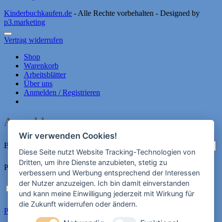
Kinderbuchkaufen.de
- Alle Rechte vorbehalten - Designed by
p3.marketing
Vertrag widerrufen
Shop
Warenkorb
Arbeitsblätter
Über uns
Anmelden / Registrieren
Anmelden
Wir verwenden Cookies!
Erforderlich
Benutzername oder E-Mail-Adresse
*
Diese Seite nutzt Website Tracking-Technologien von
Dritten, um ihre Dienste anzubieten, stetig zu
Erforderlich
Passwort
*
verbessern und Werbung entsprechend der Interessen
der Nutzer anzuzeigen. Ich bin damit einverstanden
Angemeldet bleiben
Anmelden
und kann meine Einwilligung jederzeit mit Wirkung für
die Zukunft widerrufen oder ändern.
Passwort vergessen?