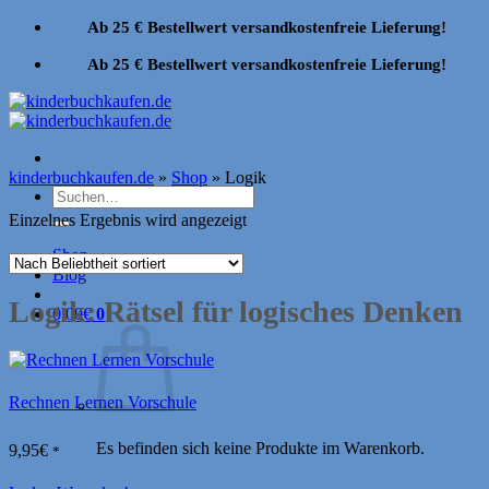
Zum
Ab 25 € Bestellwert versandkostenfreie Lieferung!
Inhalt
springen
Ab 25 € Bestellwert versandkostenfreie Lieferung!
kinderbuchkaufen.de
»
Shop
»
Logik
Suchen
nach:
Einzelnes Ergebnis wird angezeigt
Shop
Blog
Logik: Rätsel für logisches Denken
0,00
€
0
Rechnen Lernen Vorschule
Es befinden sich keine Produkte im Warenkorb.
9,95
€
*