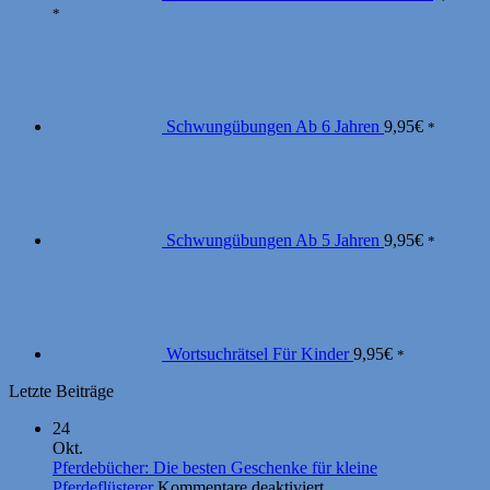
*
Schwungübungen Ab 6 Jahren
9,95
€
*
Schwungübungen Ab 5 Jahren
9,95
€
*
Wortsuchrätsel Für Kinder
9,95
€
*
Letzte Beiträge
24
Okt.
Pferdebücher: Die besten Geschenke für kleine
für
Pferdeflüsterer
Kommentare deaktiviert