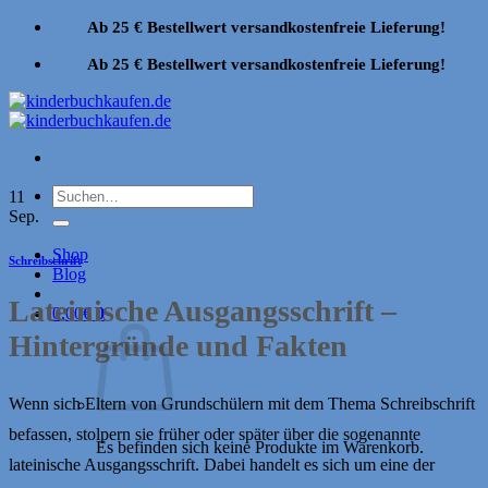
Zum
Ab 25 € Bestellwert versandkostenfreie Lieferung!
Inhalt
springen
Ab 25 € Bestellwert versandkostenfreie Lieferung!
Suchen
11
nach:
Sep.
Shop
Schreibschrift
Blog
Lateinische Ausgangsschrift –
0,00
€
0
Hintergründe und Fakten
Wenn sich Eltern von Grundschülern mit dem Thema Schreibschrift
befassen, stolpern sie früher oder später über die sogenannte
Es befinden sich keine Produkte im Warenkorb.
lateinische Ausgangsschrift. Dabei handelt es sich um eine der