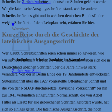
Zurück zum Shop
Schreibschriftarten, die heute an deutschen Schulen gelehrt werden.
Wie die lateinische Ausgangsschrift entstand, welche anderen
Schreibschriften es gibt und in welchen deutschen Bundesländern
welche Schriftart auf dem Lehrplan steht, erfahren Sie hier.
0
Warenkorb
Kurze Reise durch die Geschichte der
lateinischen Ausgangsschrift
Wer glaubt, Schreibschriften seien schon immer so gewesen, wie
Es befinden sich keine Produkte im Warenkorb.
wir sie heute kennen, irrt sich gewaltig. Tatsächlich haben sich die in
Deutschland üblichen Schriften über die Jahre hinweg stark
Zurück zum Shop
verändert. Von der in Berlin Ende des 19. Jahrhunderts entwickelten
Sütterlinschrift über die 1927 vorgestellte Offenbacher Schrift und
die von der NSDAP durchgesetzte „bayrische Volksschrift“ bis hin
zur 1941 verbindlich eingeführten Normalschrift, die von Adolf
Hitler als Ersatz für alle gebrochenen Schriften gefordert wurde, hat
sich so einiges getan. Die lateinische Ausgangsschrift, die noch