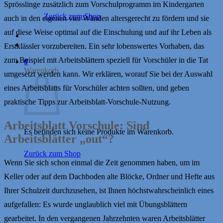
Sprösslinge zusätzlich zum Vorschulprogramm im Kindergarten
Zurück zum Shop
auch in den eigenen vier Wänden altersgerecht zu fördern und sie
auf diese Weise optimal auf die Einschulung und auf ihr Leben als
Erstklässler vorzubereiten. Ein sehr lobenswertes Vorhaben, das
zum Beispiel mit Arbeitsblättern speziell für Vorschüler in die Tat
0
Warenkorb
umgesetzt werden kann. Wir erklären, worauf Sie bei der Auswahl
eines Arbeitsblatts für Vorschüler achten sollten, und geben
praktische Tipps zur Arbeitsblatt-Vorschule-Nutzung.
Arbeitsblatt Vorschule: Sind
Es befinden sich keine Produkte im Warenkorb.
Arbeitsblätter „out“?
Zurück zum Shop
Wenn Sie sich schon einmal die Zeit genommen haben, um im
Keller oder auf dem Dachboden alte Blöcke, Ordner und Hefte aus
Ihrer Schulzeit durchzusehen, ist Ihnen höchstwahrscheinlich eines
aufgefallen: Es wurde unglaublich viel mit Übungsblättern
gearbeitet. In den vergangenen Jahrzehnten waren Arbeitsblätter