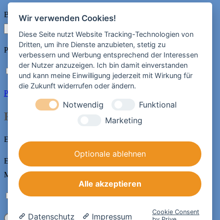
Benutzername oder E-Mail-Adresse
*
Erforderlich
Wir verwenden Cookies!
Diese Seite nutzt Website Tracking-Technologien von
Dritten, um ihre Dienste anzubieten, stetig zu
Passwort
*
Erforderlich
verbessern und Werbung entsprechend der Interessen
der Nutzer anzuzeigen. Ich bin damit einverstanden
Angemeldet bleiben
Anmelden
und kann meine Einwilligung jederzeit mit Wirkung für
die Zukunft widerrufen oder ändern.
Passwort vergessen?
Notwendig
Funktional
Registrieren
Marketing
E-Mail-Adresse
*
Erforderlich
Optionale ablehnen
Ein Link zum Erstellen eines neuen Passworts wird an deine E-
Mail-Adresse gesendet.
Alle akzeptieren
Ich habe die
Datenschutzerklärung
gelesen und stimme ihr zu.
*
Cookie Consent
Datenschutz
Impressum
Registrieren
by Prive