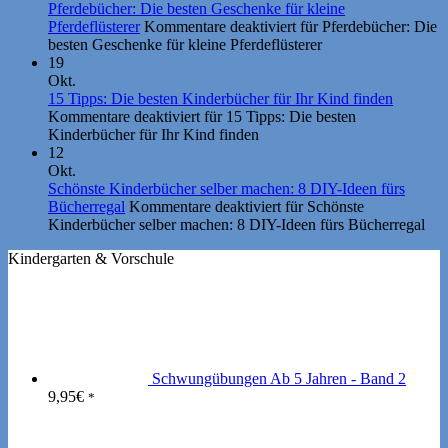
Pferdebücher: Die besten Geschenke für kleine
Pferdeflüsterer
Kommentare deaktiviert
für Pferdebücher: Die
besten Geschenke für kleine Pferdeflüsterer
19
Okt.
15 Tipps: Die besten Kinderbücher für Ihr Kind finden
Kommentare deaktiviert
für 15 Tipps: Die besten
Kinderbücher für Ihr Kind finden
12
Okt.
Schönste Kinderbücher selber machen: 8 DIY-Ideen fürs
Bücherregal
Kommentare deaktiviert
für Schönste
Kinderbücher selber machen: 8 DIY-Ideen fürs Bücherregal
Kindergarten & Vorschule
Schwungübungen Ab 5 Jahren - Band 2
9,95
€
*