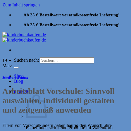
Zum Inhalt springen
Ab 25 € Bestellwert versandkostenfreie Lieferung!
Ab 25 € Bestellwert versandkostenfreie Lieferung!
Suchen nach:
19
März
Shop
Schulvorbereitung
Blog
Arbeitsblatt Vorschule: Sinnvoll
0,00
€
0
auswählen, individuell gestalten
und zeitgemäß anwenden
Eltern von Vorschulkindern haben häufig den Wunsch, ihre
Es befinden sich keine Produkte im Warenkorb.