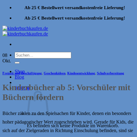
Zum
Ab 25 € Bestellwert versandkostenfreie Lieferung!
Inhalt
springen
Ab 25 € Bestellwert versandkostenfreie Lieferung!
Suchen
08
nach:
Okt.
Shop
Freizeit und Beschäftigung
,
Geschenkideen
,
Kindesentwicklung
,
Schulvorbereitung
Blog
Kinderbücher ab 5: Vorschüler mit
0,00
€
0
Büchern fördern
Bücher zählen zu den Spielsachen für Kinder, denen ein besonders
hoher pädagogischer Wert zugeschrieben wird. Gerade für Kids, die
Es befinden sich keine Produkte im Warenkorb.
sich auf der Zielgeraden in Richtung Einschulung befinden, sind sie